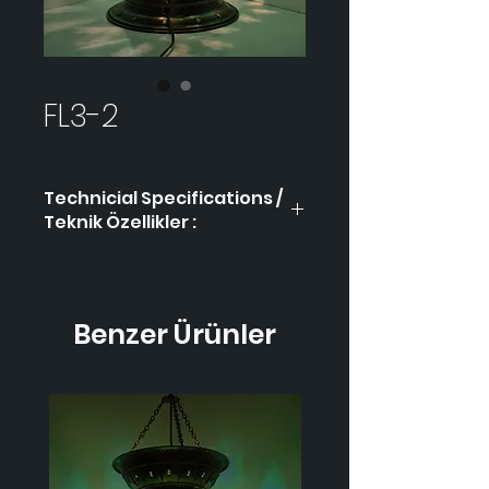
FL3-2
Technicial Specifications /
Teknik Özellikler :
Product Code / Ürün
FL3-
Kodu
2
Benzer Ürünler
Height / Uzunluk
-
Width / Genişlik
-
Weight / Ağırlık
-