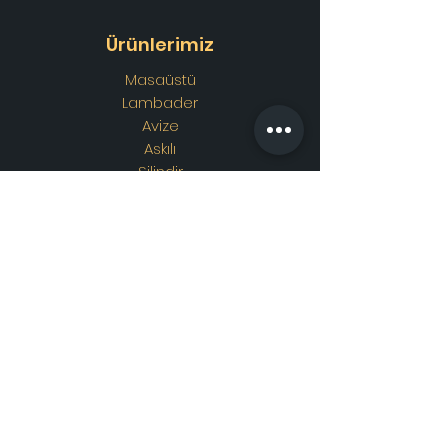
Ürünlerimiz
Masaüstü
Lambader
Avize
Askılı
Silindir
Aplik
Osmanlı Lambası
Özel Tasarım
Adres
Showroom Adres :
Merkez
mahallesi. İskender sokak.
No19/A
Güngören / İstanbul