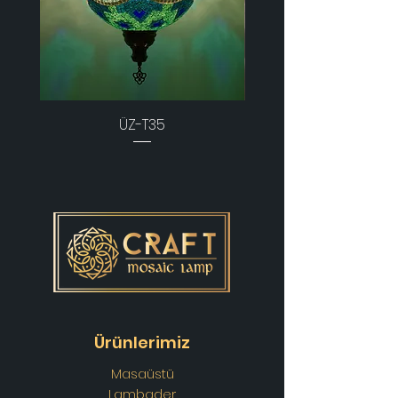
ÜZ-T35
Ürünlerimiz
Masaüstü
Lambader