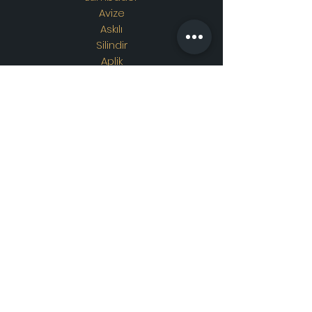
Avize
Askılı
Silindir
Aplik
Osmanlı Lambası
Özel Tasarım
Adres
Showroom Adres :
Merkez
mahallesi. İskender sokak.
No19/A
Güngören / İstanbul
İletişim
WhatsApp