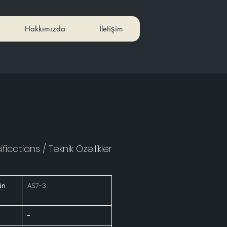
Hakkımızda
İletişim
fications / Teknik Özellikler
ün
AS7-3
-