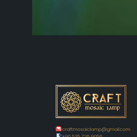
craftmosaiclamp@gmail.com
+90 535 726 9056