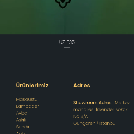
ÜZ-T35
Ürünlerimiz
Adres
Masaüstü
Showroom Adres :
Merkez
Lambader
mahallesi. İskender sokak.
Avize
No19/A
Askılı
Güngören / İstanbul
Silindir
Aplik