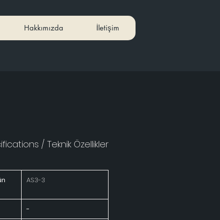
Hakkımızda
İletişim
fications / Teknik Özellikler
ün
AS3-3
-