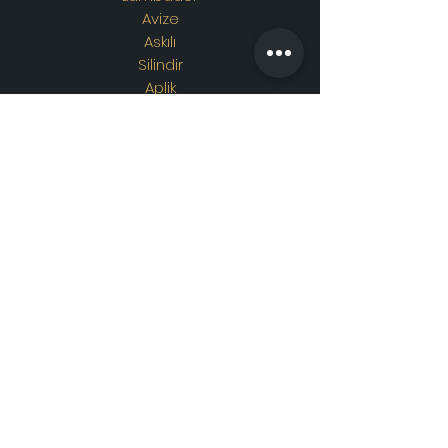
Avize
Askılı
Silindir
Aplik
Osmanlı Lambası
Özel Tasarım
Adres
Showroom Adres :
Merkez
mahallesi. İskender sokak.
No19/A
Güngören / İstanbul
İletişim
WhatsApp