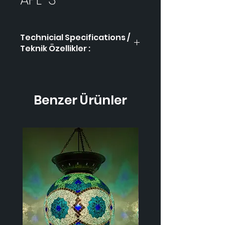
Technicial Specifications /
Teknik Özellikler :
Product Code / Ürün
APL-
Kodu
3
Benzer Ürünler
Height / Uzunluk
-
Width / Genişlik
-
Weight / Ağırlık
-