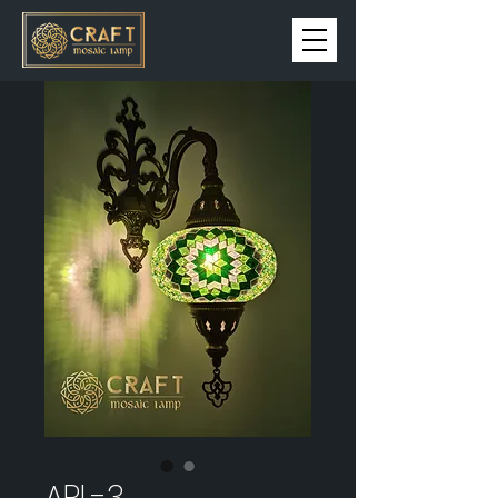
APL-3