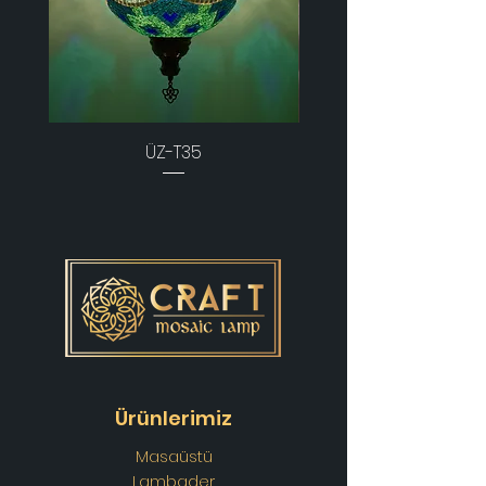
ÜZ-T35
Ürünlerimiz
Masaüstü
Lambader