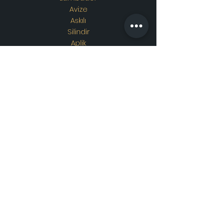
Avize
Askılı
Silindir
Aplik
Osmanlı Lambası
Özel Tasarım
Adres
Showroom Adres :
Merkez
mahallesi. İskender sokak.
No19/A
Güngören / İstanbul
İletişim
WhatsApp