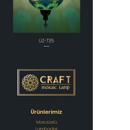
ÜZ-T35
Ürünlerimiz
Masaüstü
Lambader