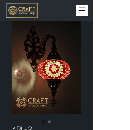
APL-3