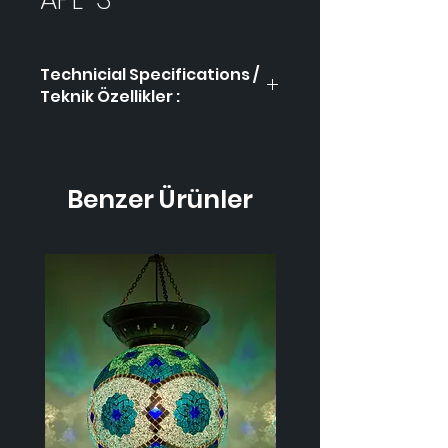
Technicial Specifications /
Teknik Özellikler :
Product Code / Ürün
APL-
Kodu
3
Benzer Ürünler
Height / Uzunluk
-
Width / Genişlik
-
Weight / Ağırlık
-