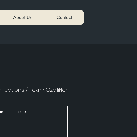
About Us
Contact
fications / Teknik Özellikler
ün
ÜZ-3
-