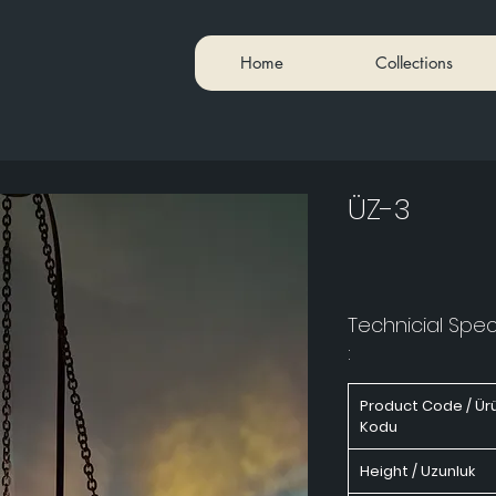
Home
Collections
ÜZ-3
Technicial Speci
:
Product Code / Ür
Kodu
Height / Uzunluk