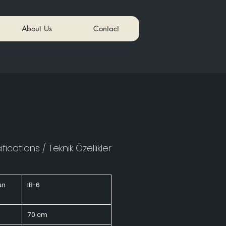
About Us
Contact
fications / Teknik Özellikler
ün
İB-6
70 cm