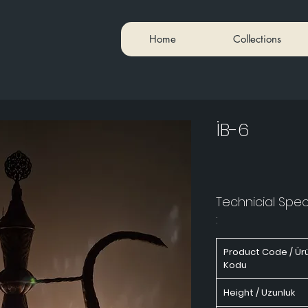
Home
Collections
İB-6
Technicial Speci
:
Product Code / Ür
Kodu
Height / Uzunluk