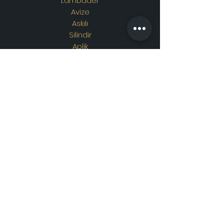
Lambader
Avize
Askılı
Silindir
Aplik
Osmanlı Lambası
Özel Tasarım
Adres
Showroom Adres :
Merkez
mahallesi. İskender sokak.
No19/A
Güngören / İstanbul
İletişim
WhatsApp