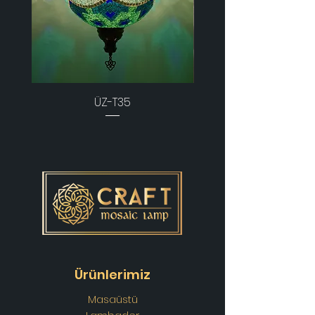
ÜZ-T35
Ürünlerimiz
Masaüstü