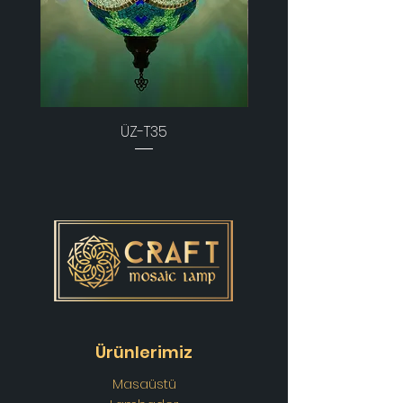
ÜZ-T35
Ürünlerimiz
Masaüstü