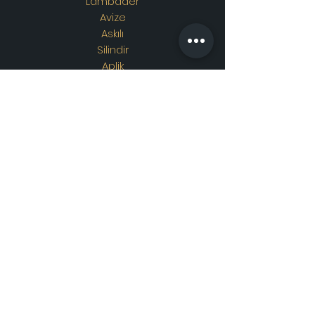
Lambader
Avize
Askılı
Silindir
Aplik
Osmanlı Lambası
Özel Tasarım
Adres
Showroom Adres :
Merkez
mahallesi. İskender sokak.
No19/A
Güngören / İstanbul
İletişim
WhatsApp