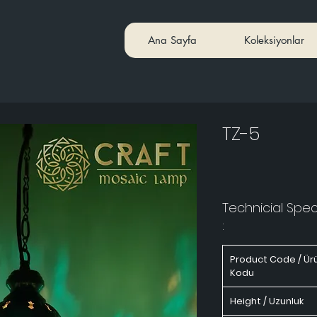
Ana Sayfa
Koleksiyonlar
TZ-5
Technicial Speci
:
Product Code / Ür
Kodu
Height / Uzunluk