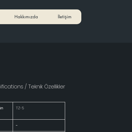
Hakkımızda
İletişim
fications / Teknik Özellikler
ün
TZ-5
-