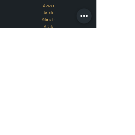
Avize
Askılı
Silindir
Aplik
Osmanlı Lambası
Özel Tasarım
Adres
Showroom Adres :
Merkez
mahallesi. İskender sokak.
No19/A
Güngören / İstanbul
İletişim
WhatsApp