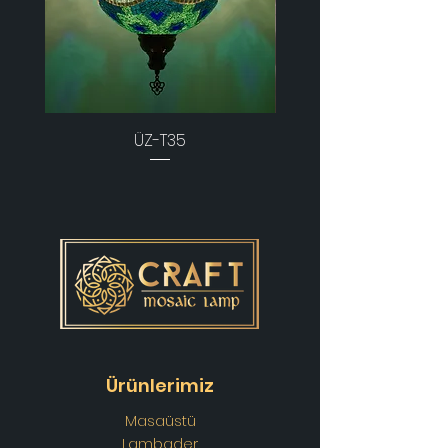
ÜZ-T35
Ürünlerimiz
Masaüstü
Lambader