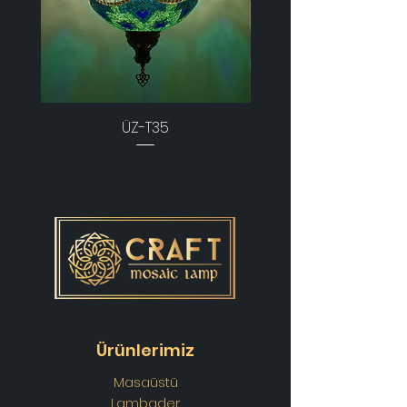
ÜZ-T35
Ürünlerimiz
Masaüstü
Lambader