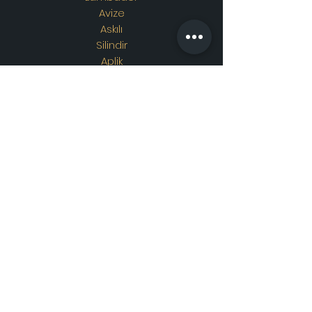
Avize
Askılı
Silindir
Aplik
Osmanlı Lambası
Özel Tasarım
Adres
Showroom Adres :
Merkez
mahallesi. İskender sokak.
No19/A
Güngören / İstanbul
İletişim
WhatsApp