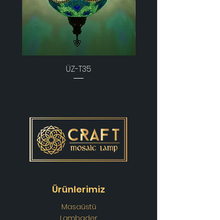
ÜZ-T35
Ürünlerimiz
Masaüstü
Lambader