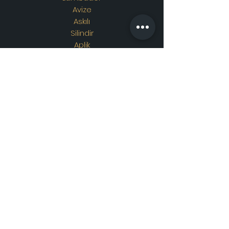
Avize
Askılı
Silindir
Aplik
Osmanlı Lambası
Özel Tasarım
Adres
Showroom Adres :
Merkez
mahallesi. İskender sokak.
No19/A
Güngören / İstanbul
İletişim
WhatsApp