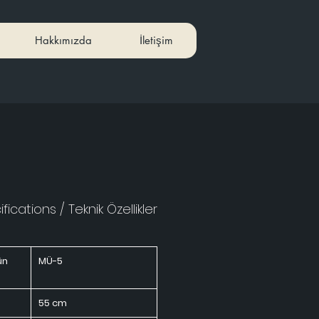
Hakkımızda
İletişim
fications / Teknik Özellikler
ün
MÜ-5
55 cm