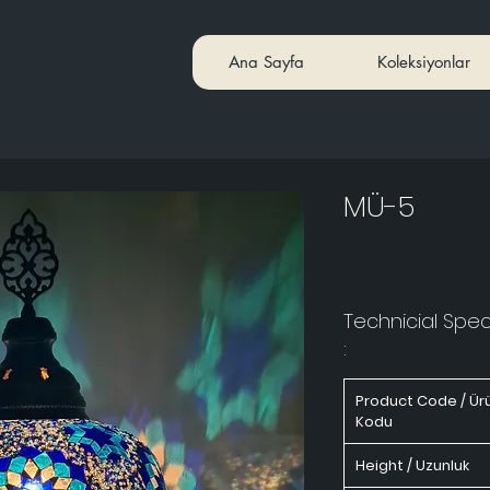
Ana Sayfa
Koleksiyonlar
MÜ-5
Technicial Speci
:
Product Code / Ür
Kodu
Height / Uzunluk