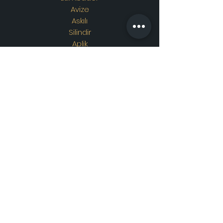
Avize
Askılı
Silindir
Aplik
Osmanlı Lambası
Özel Tasarım
Adres
Showroom Adres :
Merkez
mahallesi. İskender sokak.
No19/A
Güngören / İstanbul
İletişim
WhatsApp