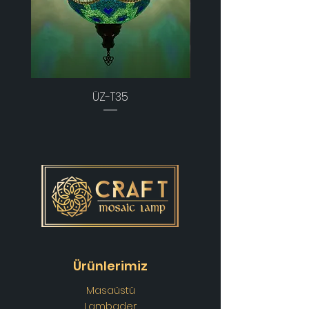
ÜZ-T35
Ürünlerimiz
Masaüstü
Lambader