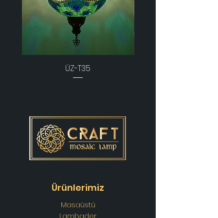
ÜZ-T35
Ürünlerimiz
Masaüstü
Lambader