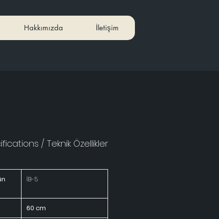
Hakkımızda
İletişim
fications / Teknik Özellikler
ün
İB-5
60 cm