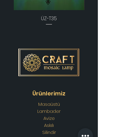
ÜZ-T35
Ürünlerimiz
Masaüstü
Lambader
Avize
Askılı
Silindir