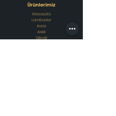
Ürünlerimiz
Masaüstü
Lambader
Avize
Askılı
Silindir
Aplik
Osmanlı Lambası
Özel Tasarım
Adres
Showroom Adres :
Merkez
mahallesi. İskender sokak.
No19/A
Güngören / İstanbul