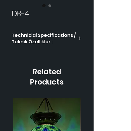
DB-4
Technicial Specifications /
Teknik Özellikler :
Product Code / Ürün
DB-4
Kodu
Related
Height / Uzunluk
50 cm
Products
Width / Genişlik
25 cm
Weight / Ağırlık
1.200
gr