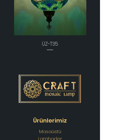
ÜZ-T35
Ürünlerimiz
Masaüstü
Lambader