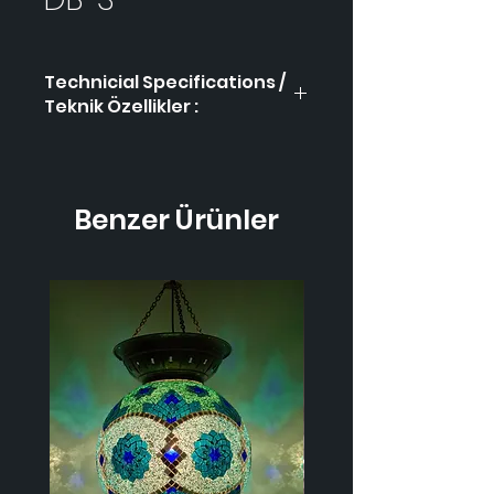
Technicial Specifications /
Teknik Özellikler :
Product Code / Ürün
DB-3
Kodu
Benzer Ürünler
Height / Uzunluk
42 cm
Width / Genişlik
23 cm
Weight / Ağırlık
1.200
gr