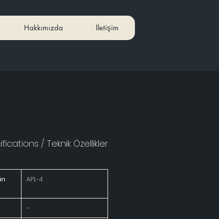
Hakkımızda
İletişim
fications / Teknik Özellikler
ün
APL-4
-