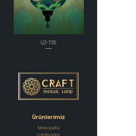
ÜZ-T35
Ürünlerimiz
Masaüstü
Lambader