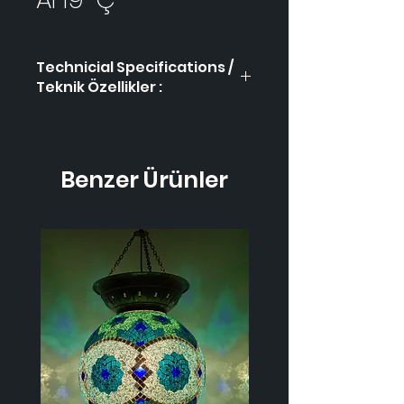
Technicial Specifications /
Teknik Özellikler :
Product Code / Ürün
AH9-
Kodu
Ç
Benzer Ürünler
Height / Uzunluk
-
Width / Genişlik
-
Weight / Ağırlık
-