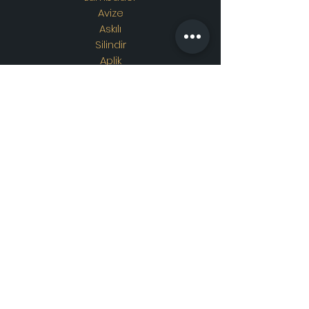
Avize
Askılı
Silindir
Aplik
Osmanlı Lambası
Özel Tasarım
Adres
Showroom Adres :
Merkez
mahallesi. İskender sokak.
No19/A
Güngören / İstanbul
İletişim
WhatsApp