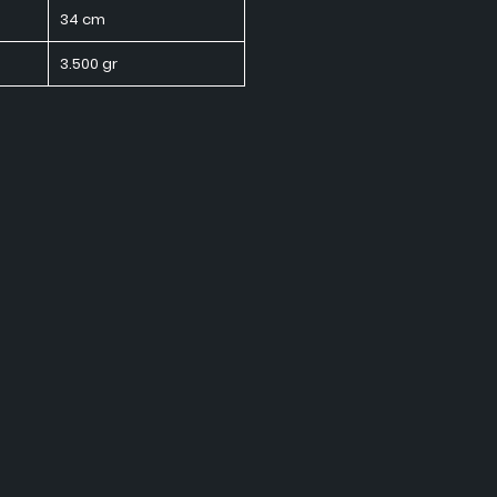
34 cm
3.500 gr