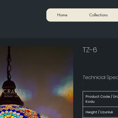
Home
Collections
TZ-6
Technicial Speci
:
Product Code / Ür
Kodu
Height / Uzunluk