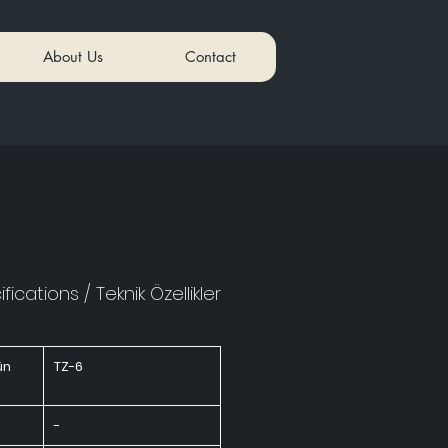
About Us
Contact
fications / Teknik Özellikler
ün
TZ-6
-