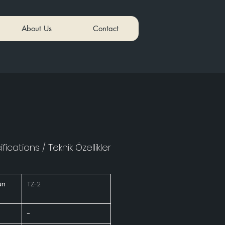
About Us
Contact
fications / Teknik Özellikler
ün
TZ-2
-