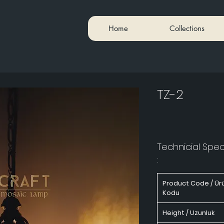
Home
Collections
TZ-2
Technicial Speci
:
Product Code / Ür
Kodu
Height / Uzunluk