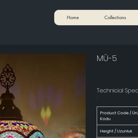
Home
Collections
MÜ-5
Technicial Speci
:
Product Code / Ür
Kodu
Height / Uzunluk