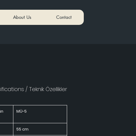
About Us
Contact
fications / Teknik Özellikler
ün
MÜ-5
55 cm