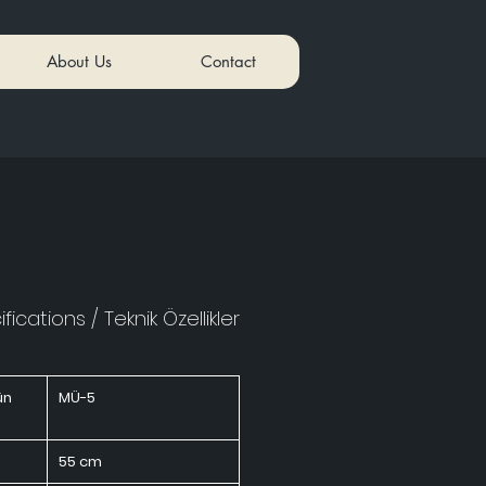
About Us
Contact
fications / Teknik Özellikler
ün
MÜ-5
55 cm