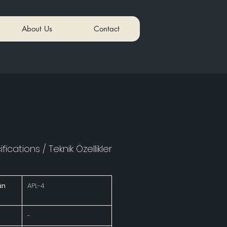
About Us
Contact
fications / Teknik Özellikler
ün
APL-4
-