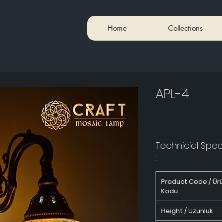
Home
Collections
APL-4
Technicial Speci
:
Product Code / Ür
Kodu
Height / Uzunluk